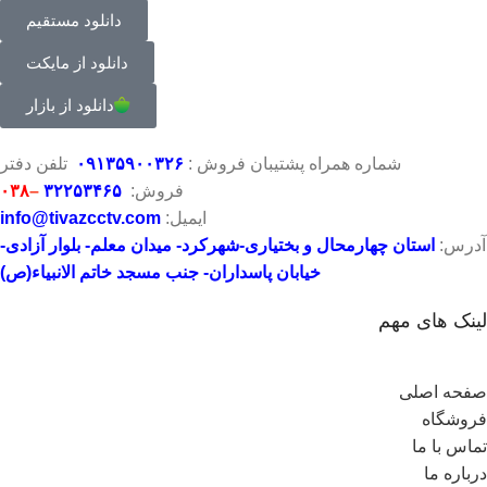
دانلود مستقیم
دانلود از مایکت
دانلود از بازار
شماره همراه پشتیبان فروش :
۶
۲
۳
۰
۰۹۱۳۵۹۰
تلفن دفتر
فروش:
۳۲۲۵۳۴۶۵
–
۰۳۸
ایمیل:
info@tivazcctv.com
آدرس:
استان چهارمحال و بختیاری-شهرکرد- میدان معلم- بلوار آزادی-
خیابان پاسداران- جنب مسجد خاتم الانبیاء(ص)
لینک های مهم
صفحه اصلی
فروشگاه
تماس با ما
درباره ما