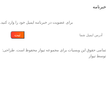
خبرنامه
برای عضویت در خبرنامه ایمیل خود را وارد کنید.
تمامی حقوق این وبسیات برای مجموعه تیواز محفوظ است. طراحی:
توسط تیواز
توجه: به دلیل نوسانات شدید بازار، ممکن است قیمت های
سایت بروز نباشند لذا قبل از ثبت سفارش با تماس تلفنی
قیمت ها را استعلام بگیرید.