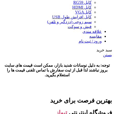
کابل RG59
کابل HDMI
کابلVGA
کابل افزایش طول USB
سیم زوجی (دزدگیر و تلفن)
فیش و سوکت
علاقه مندی
مقایسه
ورود / ثبت نام
سبد خرید
بستن
توجه: به دلیل نوسانات شدید بازار، ممکن است قیمت های سایت
بروز نباشند لذا قبل از ثبت سفارش با تماس تلفنی قیمت ها را
استعلام بگیرید.
بهترین فرصت برای خرید
فروشگاه اینترنتی
تیواز