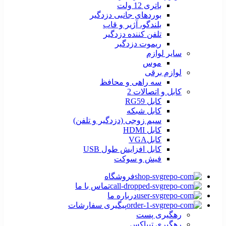
باتری 12 ولت
بوردهای جانبی دزدگیر
بلندگو، آژیر و قاب
تلفن کننده دزدگیر
ریموت دزدگیر
سایر لوازم
موس
لوازم برقی
سه راهی و محافظ
کابل و اتصالات 2
کابل RG59
کابل شبکه
سیم زوجی (دزدگیر و تلفن)
کابل HDMI
کابلVGA
کابل افزایش طول USB
فیش و سوکت
فروشگاه
تماس با ما
درباره ما
پیگیری سفارشات
رهگیری پست
رهگیری تیپاکس