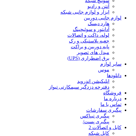
سوئیچ شبکه
آنتن و رادیو
ابزار و لوازم جانبی شبکه
لوازم جانبی دوربین
هارد دیسک
آداپتور و سوئیچینگ
لوله، داکت و اتصالات
جعبه پلاستیکی و رک
پایه دوربین و براکت
مبدل های تصویر
برق اضطراری (UPS)
سایر لوازم
موس
دانلودها
اپلیکیشن اندروید
دفترچه دزدگیر سیمکارتی تیواز
فروشگاه
درباره ما
تماس با ما
پیگیری سفارشات
پیگیری تیپاکس
پیگیری پست/
کابل و اتصالات 2
کابل شبکه