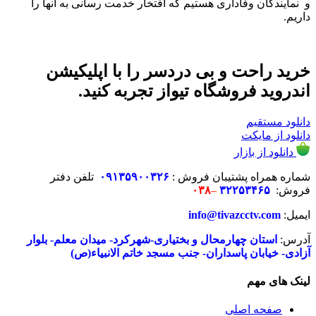
و نمایندگان وفاداری هستیم که افتخار خدمت رسانی به آنها را
داریم.
خرید راحت و بی دردسر را با اپلیکیشن
اندروید فروشگاه تیواز تجربه کنید.
دانلود مستقیم
دانلود از مایکت
دانلود از بازار
شماره همراه پشتیبان فروش :
۶
۲
۳
۰
۰۹۱۳۵۹۰
تلفن دفتر
فروش:
۳۲۲۵۳۴۶۵
–
۰۳۸
ایمیل:
info@tivazcctv.com
آدرس:
استان چهارمحال و بختیاری-شهرکرد- میدان معلم- بلوار
آزادی- خیابان پاسداران- جنب مسجد خاتم الانبیاء(ص)
لینک های مهم
صفحه اصلی