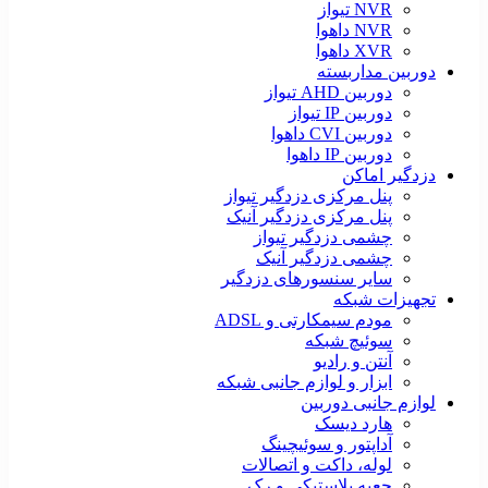
NVR تیواز
NVR داهوا
XVR داهوا
دوربین مداربسته
دوربین AHD تیواز
دوربین IP تیواز
دوربین CVI داهوا
دوربین IP داهوا
دزدگیر اماکن
پنل مرکزی دزدگیر تیواز
پنل مرکزی دزدگیر آنیک
چشمی دزدگیر تیواز
چشمی دزدگیر آنیک
سایر سنسورهای دزدگیر
تجهیزات شبکه
مودم سیمکارتی و ADSL
سوئیچ شبکه
آنتن و رادیو
ابزار و لوازم جانبی شبکه
لوازم جانبی دوربین
هارد دیسک
آداپتور و سوئیچینگ
لوله، داکت و اتصالات
جعبه پلاستیکی و رک