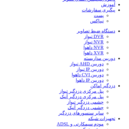
آموزش
پیگیری سفارشات
پست
تیپاکس
دستگاه ضبط تصاویر
DVR تیواز
NVR تیواز
NVR داهوا
XVR داهوا
دوربین مداربسته
دوربین AHD تیواز
دوربین IP تیواز
دوربین CVI داهوا
دوربین IP داهوا
دزدگیر اماکن
پنل مرکزی دزدگیر تیواز
پنل مرکزی دزدگیر آنیک
چشمی دزدگیر تیواز
چشمی دزدگیر آنیک
سایر سنسورهای دزدگیر
تجهیزات شبکه
مودم سیمکارتی و ADSL