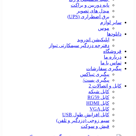
پایه دوربین و براکت
مبدل های تصویر
برق اضطراری (UPS)
سایر لوازم
موس
دانلودها
اپلیکیشن اندروید
دفترچه دزدگیر سیمکارتی تیواز
فروشگاه
درباره ما
تماس با ما
پیگیری سفارشات
پیگیری تیپاکس
پیگیری پست/
کابل و اتصالات 2
کابل شبکه
کابل RG59
کابل HDMI
کابلVGA
کابل افزایش طول USB
سیم زوجی (دزدگیر و تلفن)
فیش و سوکت