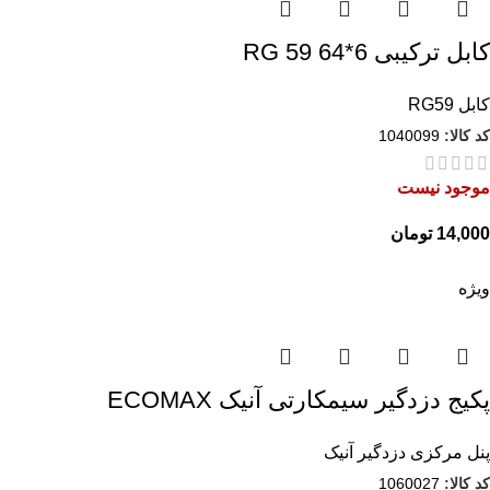
کابل ترکیبی RG 59 64*6
کابل RG59
کد کالا:
1040099
موجود نیست
14,000
تومان
ویژه
پکیج دزدگیر سیمکارتی آنیک ECOMAX
پنل مرکزی دزدگیر آنیک
کد کالا:
1060027