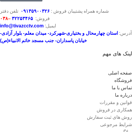
شماره همراه پشتیبان فروش :
۶
۲
۳
۰
۰۹۱۳۵۹۰
تلفن دفتر
فروش:
۳۲۲۵۳۴۶۵
–
۰۳۸
ایمیل:
info@tivazcctv.com
آدرس:
استان چهارمحال و بختیاری-شهرکرد- میدان معلم- بلوار آزادی-
خیابان پاسداران- جنب مسجد خاتم الانبیاء(ص)
لینک های مهم
صفحه اصلی
فروشگاه
تماس با ما
درباره ما
قوانین و مقررات
همکاری در فروش
روش های ثبت سفارش
شرایط مرجوعی
وبلاگ