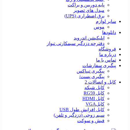
پایه دوربین و براکت
مبدل های تصویر
برق اضطراری (UPS)
سایر لوازم
موس
دانلودها
اپلیکیشن اندروید
دفترچه دزدگیر سیمکارتی تیواز
فروشگاه
درباره ما
تماس با ما
پیگیری سفارشات
پیگیری تیپاکس
پیگیری پست/
کابل و اتصالات 2
کابل شبکه
کابل RG59
کابل HDMI
کابلVGA
کابل افزایش طول USB
سیم زوجی (دزدگیر و تلفن)
فیش و سوکت