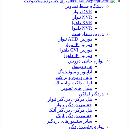
منوی گسترده محصولات
دستگاه ضبط تصاویر-
DVR تیواز
NVR تیواز
XVR داهوا
NVR داهوا
دوربین مداربسته
دوربین AHD تیواز
دوربین IP تیواز
دوربین CVI داهوا
دوربین IP داهوا
لوازم جانبی دوربین
هارد دیسک
آداپتور و سوئیچینگ
پایه دوربین و براکت
لوله، داکت و اتصالات
مبدل های تصویر
دزدگیر اماکن
پنل مرکزی دزدگیر تیواز
چشمی دزدگیر تیواز
پنل مرکزی دزدگیر آنیک
چشمی دزدگیر آنیک
سایر سنسورهای دزدگیر
لوازم جانبی دزدگیر