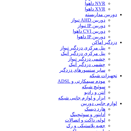
NVR داهوا
XVR داهوا
دوربین مداربسته
دوربین AHD تیواز
دوربین IP تیواز
دوربین CVI داهوا
دوربین IP داهوا
دزدگیر اماکن
پنل مرکزی دزدگیر تیواز
پنل مرکزی دزدگیر آنیک
چشمی دزدگیر تیواز
چشمی دزدگیر آنیک
سایر سنسورهای دزدگیر
تجهیزات شبکه
مودم سیمکارتی و ADSL
سوئیچ شبکه
آنتن و رادیو
ابزار و لوازم جانبی شبکه
لوازم جانبی دوربین
هارد دیسک
آداپتور و سوئیچینگ
لوله، داکت و اتصالات
جعبه پلاستیکی و رک