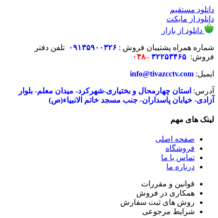
دانلود مستقیم
دانلود از مایکت
دانلود از بازار
شماره همراه پشتیبان فروش :
۶
۲
۳
۰
۰۹۱۳۵۹۰
تلفن دفتر
فروش:
۳۲۲۵۳۴۶۵
–
۰۳۸
ایمیل:
info@tivazcctv.com
آدرس:
استان چهارمحال و بختیاری-شهرکرد- میدان معلم- بلوار
آزادی- خیابان پاسداران- جنب مسجد خاتم الانبیاء(ص)
لینک های مهم
صفحه اصلی
فروشگاه
تماس با ما
درباره ما
قوانین و مقررات
همکاری در فروش
روش های ثبت سفارش
شرایط مرجوعی