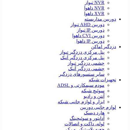
NVR تیواز
NVR داهوا
XVR داهوا
دوربین مداربسته
دوربین AHD تیواز
دوربین IP تیواز
دوربین CVI داهوا
دوربین IP داهوا
دزدگیر اماکن
پنل مرکزی دزدگیر تیواز
پنل مرکزی دزدگیر آنیک
چشمی دزدگیر تیواز
چشمی دزدگیر آنیک
سایر سنسورهای دزدگیر
تجهیزات شبکه
مودم سیمکارتی و ADSL
سوئیچ شبکه
آنتن و رادیو
ابزار و لوازم جانبی شبکه
لوازم جانبی دوربین
هارد دیسک
آداپتور و سوئیچینگ
لوله، داکت و اتصالات
جعبه پلاستیکی و رک