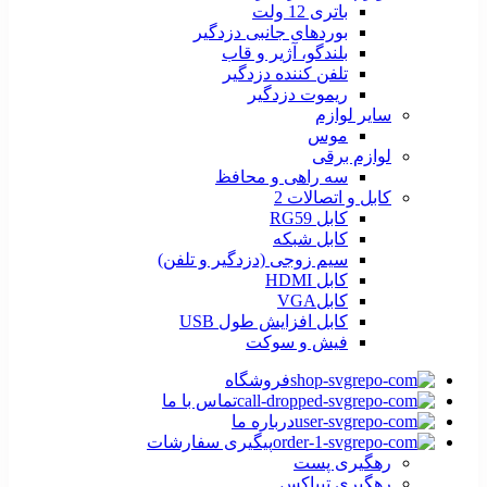
باتری 12 ولت
بوردهای جانبی دزدگیر
بلندگو، آژیر و قاب
تلفن کننده دزدگیر
ریموت دزدگیر
سایر لوازم
موس
لوازم برقی
سه راهی و محافظ
کابل و اتصالات 2
کابل RG59
کابل شبکه
سیم زوجی (دزدگیر و تلفن)
کابل HDMI
کابلVGA
کابل افزایش طول USB
فیش و سوکت
فروشگاه
تماس با ما
درباره ما
پیگیری سفارشات
رهگیری پست
رهگیری تیپاکس