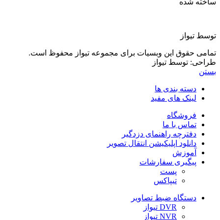
ساخته شده
توسط تیواز
تمامی حقوق این وبسیات برای مجموعه تیواز محفوظ است.
طراحی: توسط تیواز
بستن
دسته بندی ها
لینک های مفید
فروشگاه
تماس با ما
دفترچه راهنمای دزدگیر
دانلود اپلیکیشن انتقال تصویر
آموزش
پیگیری سفارشات
پست
تیپاکس
دستگاه ضبط تصاویر
DVR تیواز
NVR تیواز