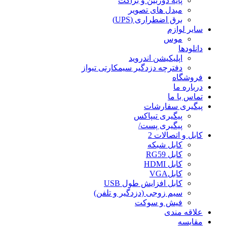
پایه دوربین و براکت
مبدل های تصویر
برق اضطراری (UPS)
سایر لوازم
موس
دانلودها
اپلیکیشن اندروید
دفترچه دزدگیر سیمکارتی تیواز
فروشگاه
درباره ما
تماس با ما
پیگیری سفارشات
پیگیری تیپاکس
پیگیری پست/
کابل و اتصالات 2
کابل شبکه
کابل RG59
کابل HDMI
کابلVGA
کابل افزایش طول USB
سیم زوجی (دزدگیر و تلفن)
فیش و سوکت
علاقه مندی
مقایسه