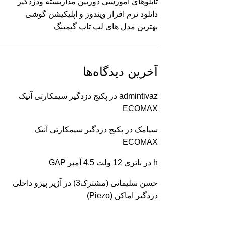
تابلوهای آموزشی دوربین مداربسته ودزدگیر
دانلود نرم افزار ویندوز و اپلیکیشن گوشی
بهترین مدل های لپ تاپ گیمینگ
آخرین دیدگاه‌ها
admintivaz
در
پکیج دزدگیر سیمکارتی آنیک
ECOMAX
سیامک
در
پکیج دزدگیر سیمکارتی آنیک
ECOMAX
h
در
باتری 12 ولت 4.5 آمپر GAP
حسن سلیمانی (مشترک3)
در
آژیر پیزو داخلی
دزدگیر اماکن (Piezo)