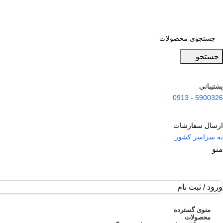
جستجو
پشتیبانی
5900326 - 0913
ارسال سفارشات
به سراسر کشور
منو
ورود / ثبت نام
فهرست دسته بندی
منوی گسترده
محصولات