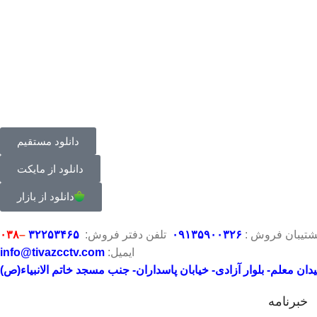
دانلود مستقیم
دانلود از مایکت
دانلود از بازار
شتیبان فروش :
۶
۲
۳
۰
۰۹۱۳۵۹۰
تلفن دفتر فروش:
۳۲۲۵۳۴۶۵
–
۰۳۸
ایمیل:
info@tivazcctv.com
ان معلم- بلوار آزادی- خیابان پاسداران- جنب مسجد خاتم الانبیاء(ص)
خبرنامه